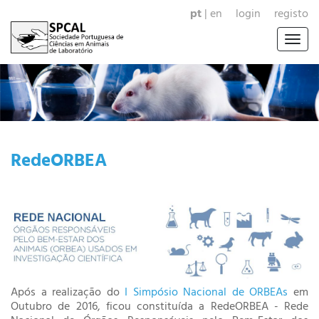
pt
|
en
login
registo
Togg
navig
RedeORBEA
Após a realização do
I Simpósio Nacional de ORBEAs
em
Outubro de 2016, ficou constituída a RedeORBEA - Rede