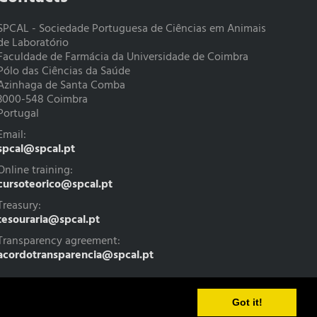
SPCAL - Sociedade Portuguesa de Ciências em Animais
de Laboratório
Faculdade de Farmácia da Universidade de Coimbra
Pólo das Ciências da Saúde
Azinhaga de Santa Comba
3000-548 Coimbra
Portugal
Email:
spcal@spcal.pt
Online training:
cursoteorico@spcal.pt
Treasury:
tesouraria@spcal.pt
Transparency agreement:
acordotransparencia@spcal.pt
Got it!