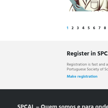
1
2
3
4
5
6
7
8
Register in SP
Registration is fast and
Portuguese Society of Sc
Make registration
SPCAL – Quem somos e para ond