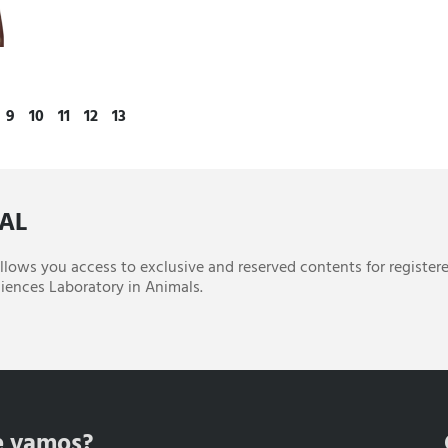
9
10
11
12
13
CAL
 allows you access to exclusive and reserved contents for register
iences Laboratory in Animals.
e vamos?