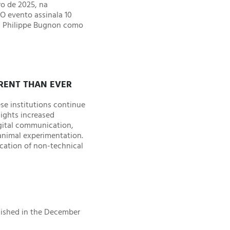
o de 2025, na
O evento assinala 10
m Philippe Bugnon como
RENT THAN EVER
se institutions continue
lights increased
gital communication,
animal experimentation.
ication of non-technical
lished in the December