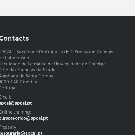
Contacts
SPCAL - Sociedade Portuguesa de Ciências em Animais
de Laboratório
Faculdade de Farmácia da Universidade de Coimbra
Pólo das Ciências da Saúde
Azinhaga de Santa Comba
3000-548 Coimbra
Portugal
Email:
spcal@spcal.pt
Online training:
cursoteorico@spcal.pt
Treasury:
tesouraria@spcal.pt