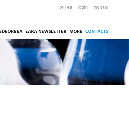
pt
|
en
login
register
EDEORBEA
EARA NEWSLETTER
MORE
CONTACTS