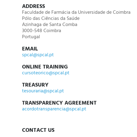
ADDRESS
Faculdade de Farmácia da Universidade de Coimbra
Pólo das Ciências da Saúde
Azinhaga de Santa Comba
3000-548 Coimbra
Portugal
EMAIL
spcal@spcal.pt
ONLINE TRAINING
cursoteorico@spcal.pt
TREASURY
tesouraria@spcal.pt
TRANSPARENCY AGREEMENT
acordotransparencia@spcal.pt
CONTACT US