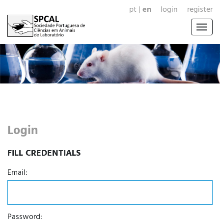
pt
|
en
login
register
Togg
navig
Login
FILL CREDENTIALS
Email:
Password: